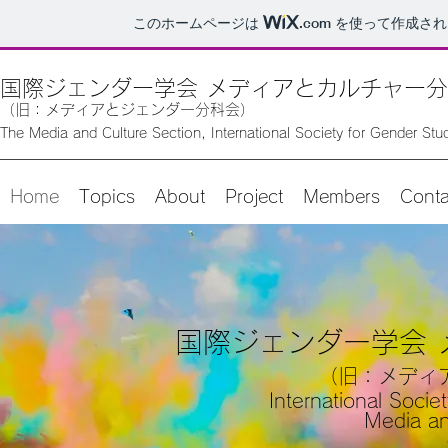
このホームページは
.com
を使って作成され
国際ジェンダー学会 メディアとカルチャー
（旧：メディアとジェンダー
分科会）
The Media and Culture Se
ction
, International Society for Gender St
Home
Topics
About
Project
Members
Conta
国際ジェンダー学会 
（旧：メディ
International Socie
Media a